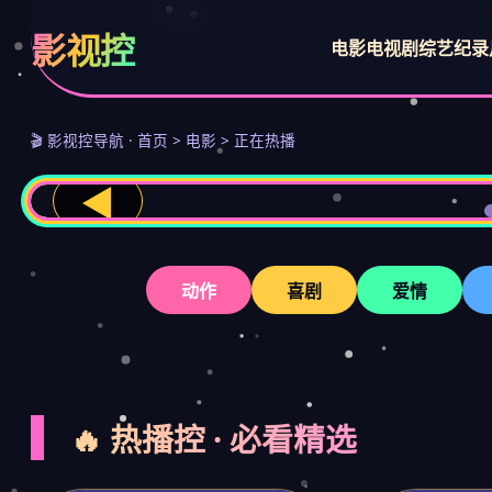
影视控
电影
电视剧
综艺
纪录
🎬 影视控导航 · 首页 > 电影 > 正在热播
◀
动作
喜剧
爱情
🔥 热播控 · 必看精选