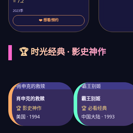
⭐ 7.2
2023季
❤️ 想看/预约
🏆 时光经典 · 影史神作
肖申克的救赎
霸王别姬
🏆 影史神作
🏆 必看经典
美国 · 1994
中国大陆 · 1993