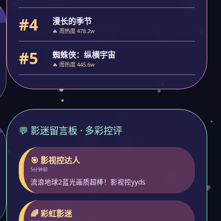
#4
漫长的季节
🔥 周热度 478.2w
#5
蜘蛛侠：纵横宇宙
🔥 周热度 445.6w
💬 影迷留言板 · 多彩控评
🎯 影视控达人
5分钟前
流浪地球2蓝光画质超棒！影视控yyds
🌈 彩虹影迷