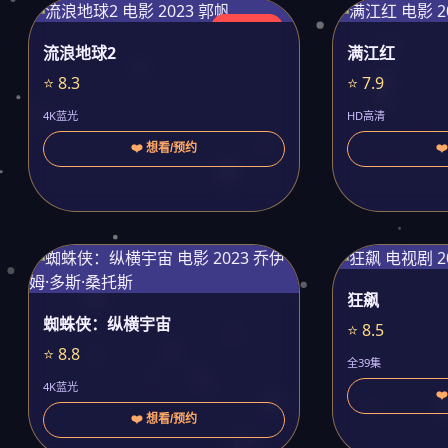
今日更新
流浪地球2
满江红
⭐ 8.3
⭐ 7.9
4K蓝光
HD高清
❤️ 想看/预约
❤
狂飙
蜘蛛侠：纵横宇宙
⭐ 8.5
⭐ 8.8
全39集
4K蓝光
❤
❤️ 想看/预约