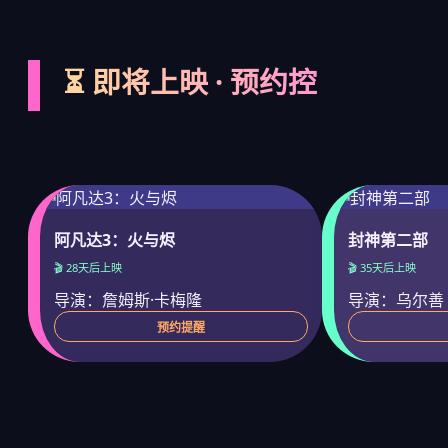
⏳ 即将上映 · 预约控
阿凡达3：火与烬
封神第二部
🎬 28天后上映
🎬 35天后上映
导演：詹姆斯·卡梅隆
导演：乌尔善
预约提醒