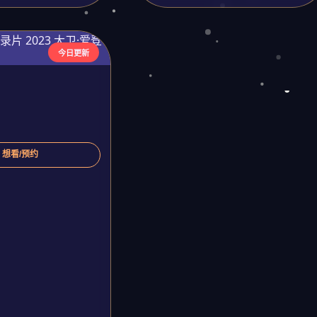
今日更新
️ 想看/预约