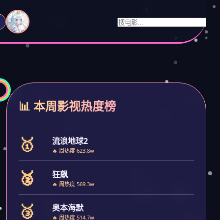
📊 本周影视热度榜
🥇
流浪地球2
🔥 周热度 623.8w
🥈
狂飙
🔥 周热度 569.3w
🥉
奥本海默
🔥 周热度 514.7w