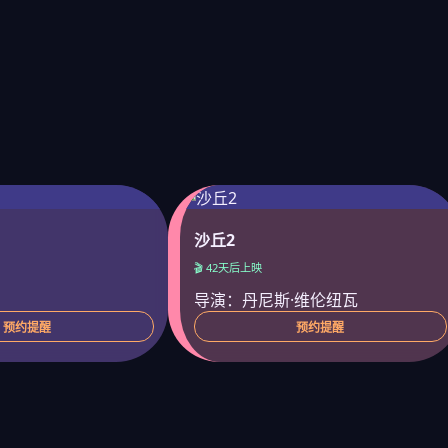
沙丘2
🎬 42天后上映
导演：丹尼斯·维伦纽瓦
预约提醒
预约提醒